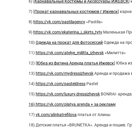
6) [
Карнавальные Костюмы и Аксессуары ИЖЕВСК
]
7) [
Прокат карнавальных костюмов г Ижевск
] карн
8)
https://vk.com/pastilagency
«Pastila»
9)
https://vk.com/ekaterina_i_skirts_tyty
Маленькая При
10)
Одежда на прокат для фотосессий
Одежда на про
11)
https://vk.com/atelye_militta_izhevsk
«Милитта»
12) [
Юбка из фатина Аренда платья Ижевск
] Юбка и
13)
https://vk.com/mydressizhevsk
Аренда и продажа 
14)
https://vk.com/pasteldress
Pastel
15)
https://vk.com/luxury.dressizhevsk
BONRAI- аренда
16) https://vk.com/platya.arenda + за рекламу
17)
vk.com/alinkatrefilova
платья от Алины
18) Детские платья «ВRUNETKA». Аренда и пошив. Г