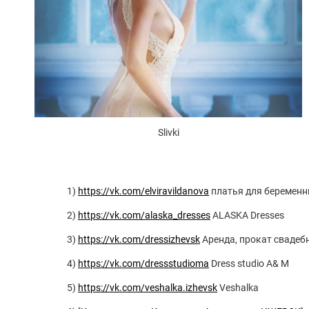
Slivki
1)
https://vk.com/elviravildanova
платья для беременн
2)
https://vk.com/alaska_dresses
ALASKA Dresses
3)
https://vk.com/dressizhevsk
Аренда, прокат свадебн
4)
https://vk.com/dressstudioma
Dress studio A& M
5)
https://vk.com/veshalka.izhevsk
Veshalka