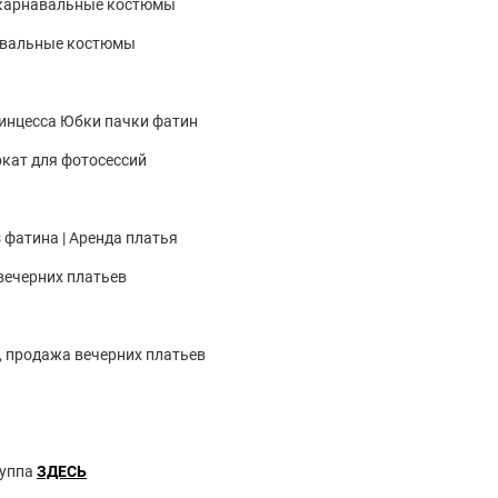
 карнавальные костюмы
авальные костюмы
нцесса Юбки пачки фатин
кат для фотосессий
з фатина | Аренда платья
вечерних платьев
, продажа вечерних платьев
руппа
ЗДЕСЬ